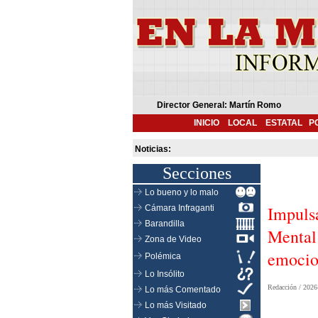
Director General: Martín Romo
INICIO
LOCAL
ESTATAL
P
Noticias:
Secciones
Lo bueno y lo malo
Impuls
Cámara Infraganti
Barandilla
Mental 
Zona de Video
emocion
Polémica
Lo Insólito
Redacción /
2026
Lo más Comentado
Lo más Visitado