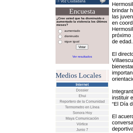
Voz Ciudadana
Hermosil
Encuesta
brindar 
las juven
¿Cree usted que ha disminuido o
aumentado la violencia los últimos
en coord
meses?
Hermosil
aumentado
próximo 
disminuido
de edad.
sigue igual
El direct
Ver resultados
Villaesc
bienesta
importanc
Medios Locales
orientaci
Internet
Dossier
Integran
Ehui
institui
Reportero de la Comunidad
“El Día 
Termometro en Línea
Sonora Hoy
El acuer
Maya Comunicación
conversat
Vórtice
deportiv
Junio 7