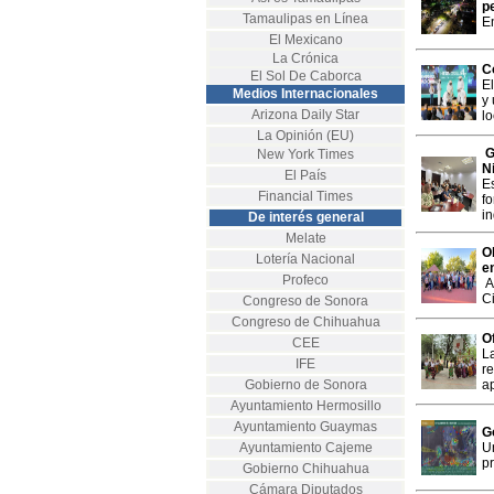
p
Tamaulipas en Línea
E
El Mexicano
La Crónica
C
El Sol De Caborca
E
Medios Internacionales
y
Arizona Daily Star
lo
La Opinión (EU)
G
New York Times
N
El País
E
Financial Times
f
in
De interés general
Melate
O
Lotería Nacional
e
Profeco
A
C
Congreso de Sonora
Congreso de Chihuahua
O
CEE
La
IFE
re
Gobierno de Sonora
a
Ayuntamiento Hermosillo
Ayuntamiento Guaymas
G
Ayuntamiento Cajeme
U
pr
Gobierno Chihuahua
Cámara Diputados