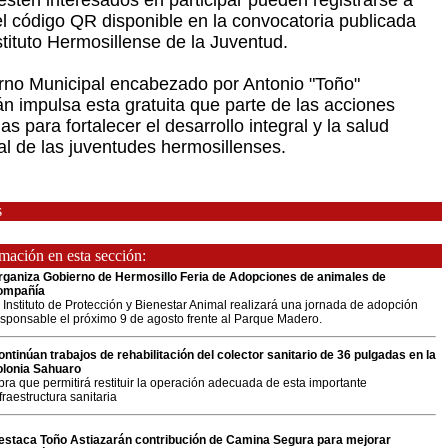
estén interesados en participar pueden registrarse a
el código QR disponible en la convocatoria publicada
stituto Hermosillense de la Juventud.
rno Municipal encabezado por Antonio "Toño"
án impulsa esta gratuita que parte de las acciones
s para fortalecer el desarrollo integral y la salud
l de las juventudes hermosillenses.
s
ación en esta sección:
rganiza Gobierno de Hermosillo Feria de Adopciones de animales de
ompañía
 Instituto de Protección y Bienestar Animal realizará una jornada de adopción
esponsable el próximo 9 de agosto frente al Parque Madero.
ontinúan trabajos de rehabilitación del colector sanitario de 36 pulgadas en la
olonia Sahuaro
ra que permitirá restituir la operación adecuada de esta importante
fraestructura sanitaria
estaca Toño Astiazarán contribución de Camina Segura para mejorar