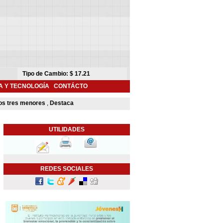
A Y TECNOLOGÍA
CONTÁCTO
 tres menores
,
Destaca Toño Astiazarán contribución de Camina Segura para m
UTILIDADES
REDES SOCIALES