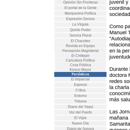
juvenil y
Opinión Sin Fronteras
coordina
El portal de la Gente
Marquesina Política
sociedad
Expresión Sonora
La Vírgula
Como par
Quinto Poder
Manuel T
Sonora Plural
"Autodia
El Chacoteo
relacion
Revista en Equipo
en la pe
Percepción Magisterial
El Chiltepin
juventud
Caricatura Política
Cosa Pública
Durante 
Kiosco Mayor
Periódicos
doctora 
El Imparcial
redes so
Expreso
la charla
Crítica
conocimi
Entorno
más salu
Tribuna
Diario del Yaqui
Las Jorn
Voz del Puerto
mañana a
El Vigía
Samarita
Nuevo Día
Diario de Sonora