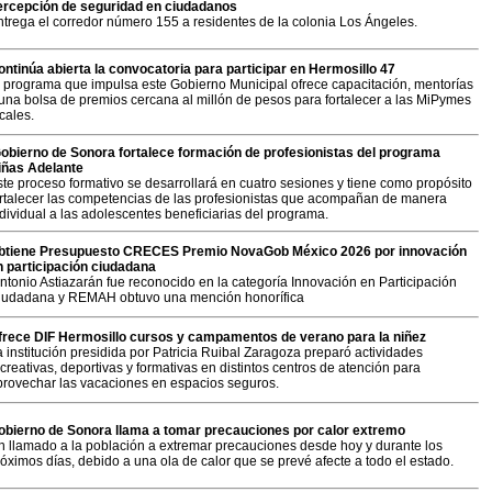
ercepción de seguridad en ciudadanos
ntrega el corredor número 155 a residentes de la colonia Los Ángeles.
ontinúa abierta la convocatoria para participar en Hermosillo 47
l programa que impulsa este Gobierno Municipal ofrece capacitación, mentorías
 una bolsa de premios cercana al millón de pesos para fortalecer a las MiPymes
cales.
obierno de Sonora fortalece formación de profesionistas del programa
iñas Adelante
ste proceso formativo se desarrollará en cuatro sesiones y tiene como propósito
ortalecer las competencias de las profesionistas que acompañan de manera
dividual a las adolescentes beneficiarias del programa.
btiene Presupuesto CRECES Premio NovaGob México 2026 por innovación
n participación ciudadana
ntonio Astiazarán fue reconocido en la categoría Innovación en Participación
iudadana y REMAH obtuvo una mención honorífica
frece DIF Hermosillo cursos y campamentos de verano para la niñez
 institución presidida por Patricia Ruibal Zaragoza preparó actividades
creativas, deportivas y formativas en distintos centros de atención para
provechar las vacaciones en espacios seguros.
obierno de Sonora llama a tomar precauciones por calor extremo
n llamado a la población a extremar precauciones desde hoy y durante los
óximos días, debido a una ola de calor que se prevé afecte a todo el estado.