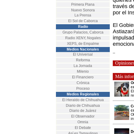
quienes 
Primera Plana
través d
Nuevo Sonora
por el In
La Prensa
El Sol de Caborca
El Gobie
Radio
Astiazar
Grupo Palacios, Caborca
impulsada
Radio XENY, Nogales
emociona
XEPS, de Empalme
Medios Nacionales
--
El Universal
Reforma
Opinione
La Jornada
Milenio
Más inform
El Financiero
Crónica
O
c
Proceso
El
Medios Regionales
r
El Heraldo de Chihuahua
Diario de Chihuahua
C
c
Diario de Juárez
Ob
El Observador
in
Omnia
El Debate
D
Así es Tamaulipas