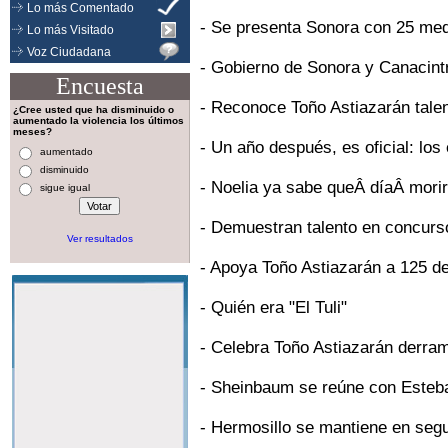
Lo más Comentado
-
Se presenta Sonora con 25 meda
Lo más Visitado
Voz Ciudadana
-
Gobierno de Sonora y Canacintr
Encuesta
-
Reconoce Toño Astiazarán talent
¿Cree usted que ha disminuido o
aumentado la violencia los últimos
meses?
-
Un año después, es oficial: los
aumentado
disminuido
-
Noelia ya sabe queÂ díaÂ mor
sigue igual
-
Demuestran talento en concur
Ver resultados
-
Apoya Toño Astiazarán a 125 de
-
Quién era "El Tuli"
-
Celebra Toño Astiazarán derr
-
Sheinbaum se reúne con Esteb
-
Hermosillo se mantiene en segu