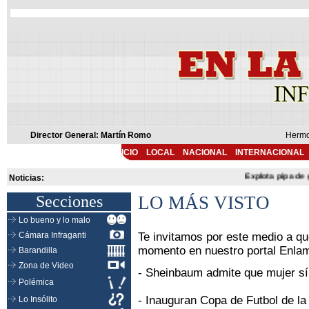
Director General: Martín Romo
Hermo
INICIO
LOCAL
NACIONAL
INTERNACIONAL
Explota pipa de g
Noticias:
Secciones
LO MÁS VISTO
Lo bueno y lo malo
Cámara Infraganti
Te invitamos por este medio a qu
momento en nuestro portal Enlam
Barandilla
Zona de Video
-
Sheinbaum admite que mujer sí
Polémica
-
Inauguran Copa de Futbol de la
Lo Insólito