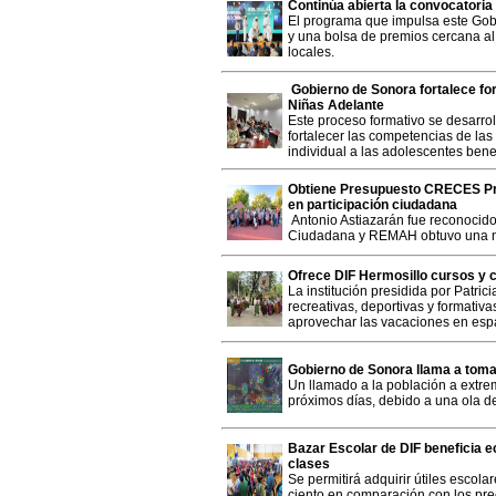
Continúa abierta la convocatoria
El programa que impulsa este Gobi
y una bolsa de premios cercana al
locales.
Gobierno de Sonora fortalece fo
Niñas Adelante
Este proceso formativo se desarrol
fortalecer las competencias de l
individual a las adolescentes bene
Obtiene Presupuesto CRECES Pr
en participación ciudadana
Antonio Astiazarán fue reconocido
Ciudadana y REMAH obtuvo una m
Ofrece DIF Hermosillo cursos y
La institución presidida por Patri
recreativas, deportivas y formativa
aprovechar las vacaciones en esp
Gobierno de Sonora llama a toma
Un llamado a la población a extre
próximos días, debido a una ola de
Bazar Escolar de DIF beneficia e
clases
Se permitirá adquirir útiles escol
ciento en comparación con los pre