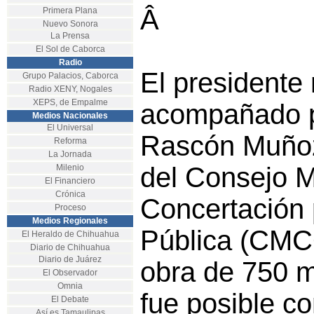
Â
Primera Plana
Nuevo Sonora
La Prensa
El Sol de Caborca
Radio
El presidente
Grupo Palacios, Caborca
Radio XENY, Nogales
XEPS, de Empalme
acompañado 
Medios Nacionales
El Universal
Rascón Muñoz
Reforma
La Jornada
del Consejo M
Milenio
El Financiero
Crónica
Concertación 
Proceso
Medios Regionales
Pública (CMC
El Heraldo de Chihuahua
Diario de Chihuahua
Diario de Juárez
obra de 750 m
El Observador
Omnia
fue posible c
El Debate
Así es Tamaulipas