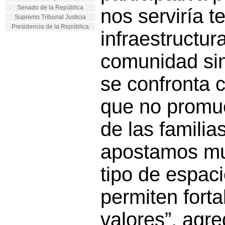
Senado de la República
nos serviría 
Supremo Tribunal Justicia
Presidencia de la República
infraestructur
comunidad sin
se confronta 
que no promu
de las familias
apostamos mu
tipo de espac
permiten forta
valores”, agre