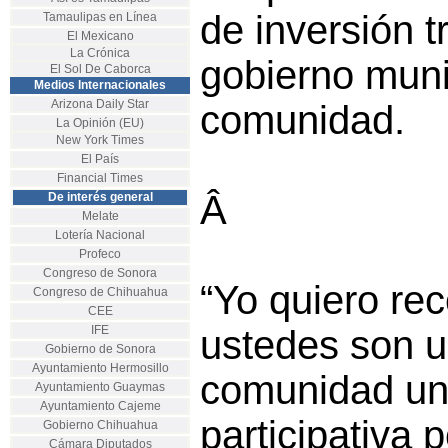
de inversión tr
Tamaulipas en Línea
El Mexicano
La Crónica
gobierno munic
El Sol De Caborca
Medios Internacionales
Arizona Daily Star
comunidad.
La Opinión (EU)
New York Times
El País
Financial Times
Â
De interés general
Melate
Lotería Nacional
Profeco
Congreso de Sonora
“Yo quiero re
Congreso de Chihuahua
CEE
IFE
ustedes son u
Gobierno de Sonora
Ayuntamiento Hermosillo
comunidad un
Ayuntamiento Guaymas
Ayuntamiento Cajeme
participativa
Gobierno Chihuahua
Cámara Diputados