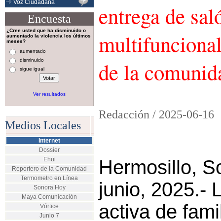
Voz Ciudadana
entrega de sal
Encuesta
¿Cree usted que ha disminuido o
multifuncional
aumentado la violencia los últimos
meses?
aumentado
disminuido
de la comuni
sigue igual
Ver resultados
Redacción /
2025-06-16
Medios Locales
Internet
Dossier
Ehui
Hermosillo, S
Reportero de la Comunidad
Termometro en Línea
junio, 2025.- 
Sonora Hoy
Maya Comunicación
activa de fami
Vórtice
Junio 7