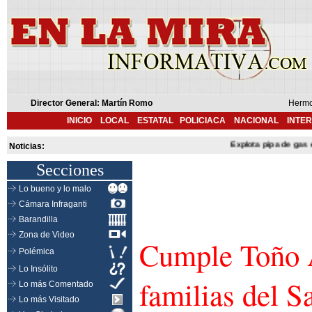
Director General: Martín Romo
Hermo
INICIO
LOCAL
ESTATAL
POLICIACA
NACIONAL
INTE
Explota pipa de gas en C
Noticias:
Secciones
Lo bueno y lo malo
Cámara Infraganti
Barandilla
Zona de Video
Cumple Toño A
Polémica
Lo Insólito
familias del S
Lo más Comentado
Lo más Visitado