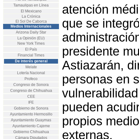
atención médic
Tamaulipas en Línea
El Mexicano
La Crónica
que se integró
El Sol De Caborca
Medios Internacionales
Arizona Daily Star
administració
La Opinión (EU)
New York Times
presidente mu
El País
Financial Times
Astiazarán, di
De interés general
Melate
Lotería Nacional
personas en s
Profeco
Congreso de Sonora
vulnerabilida
Congreso de Chihuahua
CEE
IFE
pueden acudir
Gobierno de Sonora
Ayuntamiento Hermosillo
propios medio
Ayuntamiento Guaymas
Ayuntamiento Cajeme
externas.
Gobierno Chihuahua
Cámara Diputados