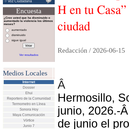
Voz Ciudadana
H en tu Casa” 
Encuesta
¿Cree usted que ha disminuido o
ciudad
aumentado la violencia los últimos
meses?
aumentado
disminuido
sigue igual
Redacción /
2026-06-15
Ver resultados
Medios Locales
Â
Internet
Dossier
Ehui
Hermosillo, S
Reportero de la Comunidad
Termometro en Línea
junio, 2026.-Â
Sonora Hoy
Maya Comunicación
de junio el p
Vórtice
Junio 7