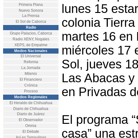
lunes 15 esta
Primera Plana
Nuevo Sonora
La Prensa
colonia Tierra
El Sol de Caborca
Radio
martes 16 en 
Grupo Palacios, Caborca
Radio XENY, Nogales
XEPS, de Empalme
miércoles 17 
Medios Nacionales
El Universal
Sol, jueves 1
Reforma
La Jornada
Las Abacas y 
Milenio
El Financiero
Crónica
en Privadas d
Proceso
Medios Regionales
El Heraldo de Chihuahua
Diario de Chihuahua
Diario de Juárez
El programa “
El Observador
Omnia
casa” una est
El Debate
Así es Tamaulipas