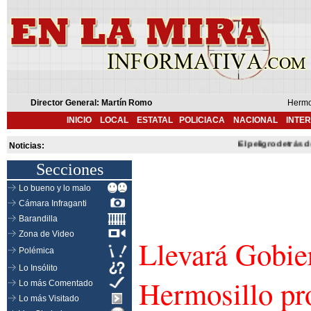
Director General: Martín Romo
Hermo
INICIO
LOCAL
ESTATAL
POLICIACA
NACIONAL
INTE
El peligro detrás del
Noticias:
Secciones
Lo bueno y lo malo
Cámara Infraganti
Barandilla
Zona de Video
Llevará Gobie
Polémica
Lo Insólito
Hermosillo pr
Lo más Comentado
Lo más Visitado