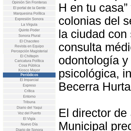
Opinión Sin Fronteras
H en tu casa” 
El portal de la Gente
Marquesina Política
colonias del s
Expresión Sonora
La Vírgula
la ciudad con
Quinto Poder
Sonora Plural
El Chacoteo
consulta médic
Revista en Equipo
Percepción Magisterial
odontología y
El Chiltepin
Caricatura Política
Cosa Pública
psicológica, i
Kiosco Mayor
Periódicos
El Imparcial
Becerra Hurta
Expreso
Crítica
Entorno
Tribuna
Diario del Yaqui
El director de
Voz del Puerto
El Vigía
Municipal pre
Nuevo Día
Diario de Sonora