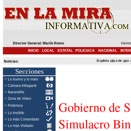
Director General: Martín Romo
Hermo
INICIO
LOCAL
ESTATAL
POLICIACA
NACIONAL
INTE
Explota pipa de gas en Cu
Noticias:
Secciones
Lo bueno y lo malo
Cámara Infraganti
Barandilla
Zona de Video
Gobierno de S
Polémica
Lo Insólito
Simulacro Bin
Lo más Comentado
Lo más Visitado