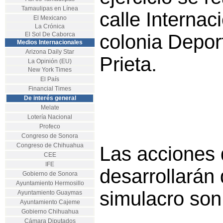
Tamaulipas en Línea
calle Internaci
El Mexicano
La Crónica
El Sol De Caborca
colonia Depor
Medios Internacionales
Arizona Daily Star
Prieta.
La Opinión (EU)
New York Times
El País
Financial Times
De interés general
Melate
Lotería Nacional
Profeco
Congreso de Sonora
Congreso de Chihuahua
Las acciones 
CEE
IFE
desarrollarán 
Gobierno de Sonora
Ayuntamiento Hermosillo
simulacro son
Ayuntamiento Guaymas
Ayuntamiento Cajeme
Gobierno Chihuahua
Cámara Diputados