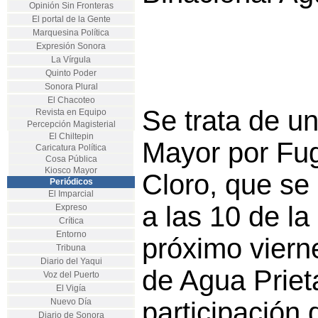
Opinión Sin Fronteras
El portal de la Gente
Marquesina Política
Expresión Sonora
La Vírgula
Quinto Poder
Sonora Plural
El Chacoteo
Se trata de u
Revista en Equipo
Percepción Magisterial
El Chiltepin
Mayor por Fu
Caricatura Política
Cosa Pública
Kiosco Mayor
Cloro, que se 
Periódicos
El Imparcial
a las 10 de l
Expreso
Crítica
Entorno
próximo viern
Tribuna
Diario del Yaqui
de Agua Prieta
Voz del Puerto
El Vigía
Nuevo Día
participación
Diario de Sonora