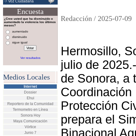
Voz Ciudadana
Encuesta
Redacción /
2025-07-09
¿Cree usted que ha disminuido o
aumentado la violencia los últimos
meses?
aumentado
disminuido
sigue igual
Hermosillo, S
Ver resultados
julio de 2025.
de Sonora, a 
Medios Locales
Internet
Coordinación 
Dossier
Ehui
Protección Ci
Reportero de la Comunidad
Termometro en Línea
prepara el Si
Sonora Hoy
Maya Comunicación
Vórtice
Binacional Ag
Junio 7