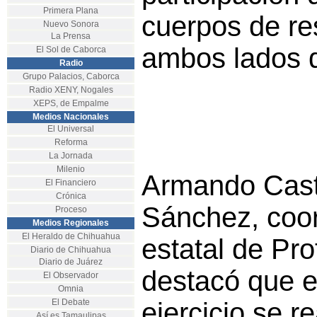
Primera Plana
cuerpos de re
Nuevo Sonora
La Prensa
ambos lados d
El Sol de Caborca
Radio
Grupo Palacios, Caborca
Radio XENY, Nogales
XEPS, de Empalme
Medios Nacionales
El Universal
Reforma
La Jornada
Milenio
Armando Cas
El Financiero
Crónica
Sánchez, coo
Proceso
Medios Regionales
El Heraldo de Chihuahua
estatal de Pro
Diario de Chihuahua
Diario de Juárez
destacó que e
El Observador
Omnia
El Debate
ejercicio se re
Así es Tamaulipas