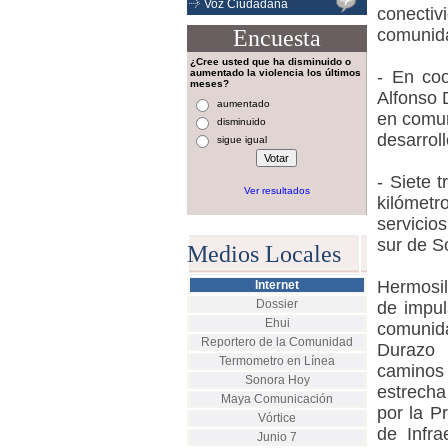
Voz Ciudadana
conectiv
Encuesta
comunid
¿Cree usted que ha disminuido o
aumentado la violencia los últimos
- En coo
meses?
Alfonso 
aumentado
en comun
disminuido
desarrollo
sigue igual
- Siete 
Ver resultados
kilómetr
servicio
sur de S
Medios Locales
Hermosil
Internet
Dossier
de impul
Ehui
comunida
Reportero de la Comunidad
Durazo 
Termometro en Línea
caminos 
Sonora Hoy
estrecha
Maya Comunicación
por la P
Vórtice
de Infra
Junio 7