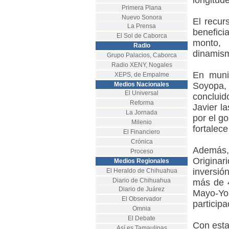
longitud
Primera Plana
Nuevo Sonora
El recur
La Prensa
benefici
El Sol de Caborca
monto, 
Radio
dinamism
Grupo Palacios, Caborca
Radio XENY, Nogales
En muni
XEPS, de Empalme
Medios Nacionales
Soyopa,
El Universal
concluid
Reforma
Javier l
La Jornada
por el g
Milenio
fortalece
El Financiero
Crónica
Además, 
Proceso
Origina
Medios Regionales
inversió
El Heraldo de Chihuahua
Diario de Chihuahua
más de 4
Diario de Juárez
Mayo-Yo
El Observador
participa
Omnia
El Debate
Con esta
Así es Tamaulipas