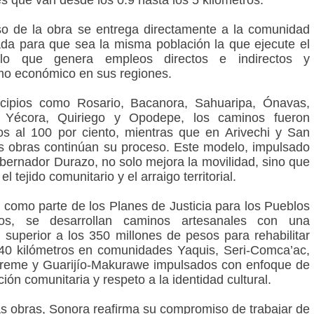
es que van desde los 0.9 hasta los 5 kilómetros.
so de la obra se entrega directamente a la comunidad
ada para que sea la misma población la que ejecute el
lo que genera empleos directos e indirectos y
o económico en sus regiones.
cipios como Rosario, Bacanora, Sahuaripa, Ónavas,
 Yécora, Quiriego y Opodepe, los caminos fueron
os al 100 por ciento, mientras que en Arivechi y San
as obras continúan su proceso. Este modelo, impulsado
obernador Durazo, no solo mejora la movilidad, sino que
 el tejido comunitario y el arraigo territorial.
como parte de los Planes de Justicia para los Pueblos
rios, se desarrollan caminos artesanales con una
n superior a los 350 millones de pesos para rehabilitar
0 kilómetros en comunidades Yaquis, Seri-Comca’ac,
reme y Guarijío-Makurawe impulsados con enfoque de
ción comunitaria y respeto a la identidad cultural.
s obras, Sonora reafirma su compromiso de trabajar de