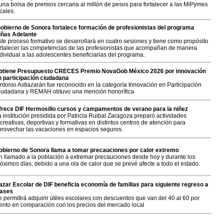
 una bolsa de premios cercana al millón de pesos para fortalecer a las MiPymes
cales.
obierno de Sonora fortalece formación de profesionistas del programa
iñas Adelante
ste proceso formativo se desarrollará en cuatro sesiones y tiene como propósito
ortalecer las competencias de las profesionistas que acompañan de manera
dividual a las adolescentes beneficiarias del programa.
btiene Presupuesto CRECES Premio NovaGob México 2026 por innovación
n participación ciudadana
ntonio Astiazarán fue reconocido en la categoría Innovación en Participación
iudadana y REMAH obtuvo una mención honorífica
frece DIF Hermosillo cursos y campamentos de verano para la niñez
 institución presidida por Patricia Ruibal Zaragoza preparó actividades
creativas, deportivas y formativas en distintos centros de atención para
provechar las vacaciones en espacios seguros.
obierno de Sonora llama a tomar precauciones por calor extremo
n llamado a la población a extremar precauciones desde hoy y durante los
óximos días, debido a una ola de calor que se prevé afecte a todo el estado.
azar Escolar de DIF beneficia economía de familias para siguiente regreso a
lases
 permitirá adquirir útiles escolares con descuentos que van del 40 al 60 por
iento en comparación con los precios del mercado local