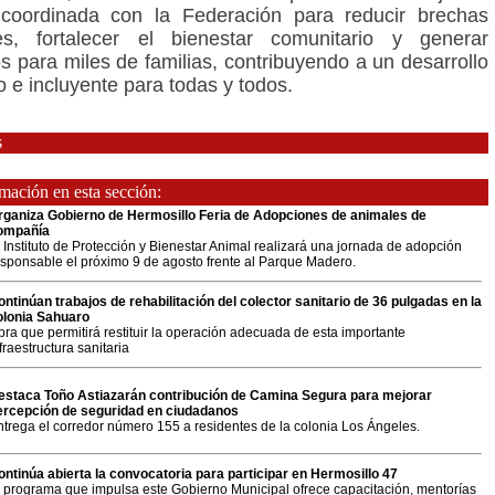
coordinada con la Federación para reducir brechas
les, fortalecer el bienestar comunitario y generar
os para miles de familias, contribuyendo a un desarrollo
o e incluyente para todas y todos.
s
ación en esta sección:
rganiza Gobierno de Hermosillo Feria de Adopciones de animales de
ompañía
 Instituto de Protección y Bienestar Animal realizará una jornada de adopción
esponsable el próximo 9 de agosto frente al Parque Madero.
ontinúan trabajos de rehabilitación del colector sanitario de 36 pulgadas en la
olonia Sahuaro
ra que permitirá restituir la operación adecuada de esta importante
fraestructura sanitaria
estaca Toño Astiazarán contribución de Camina Segura para mejorar
ercepción de seguridad en ciudadanos
ntrega el corredor número 155 a residentes de la colonia Los Ángeles.
ontinúa abierta la convocatoria para participar en Hermosillo 47
l programa que impulsa este Gobierno Municipal ofrece capacitación, mentorías