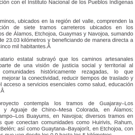
ción con el Instituto Nacional de los Pueblos Indígenas
minos, ubicados en la región del valle, comprenden la
cción de siete tramos carreteros ubicados en los
os de Álamos, Etchojoa, Guaymas y Navojoa, sumando
 de 23.03 kilómetros y beneficiando de manera directa a
inco mil habitantes.Â
atario estatal subrayó que los caminos artesanales
arte de una visión de justicia social y territorial al
 comunidades históricamente rezagadas, lo que
á mejorar la conectividad, reducir tiempos de traslado y
r el acceso a servicios esenciales como salud, educación
o.Â
royecto contempla los tramos de Guajaray–Los
s y Aguaje de Chino–Mesa Colorada, en Álamos;
bampo–Los Buayums, en Navojoa; diversos tramos en
 que conectan comunidades como Huirivis, Rahum,
Belén; así como Guaytana–Bayajorít, en Etchojoa, con