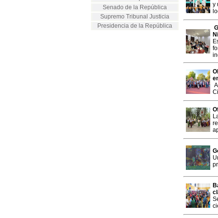
y
Senado de la República
lo
Supremo Tribunal Justicia
Presidencia de la República
G
N
E
f
in
O
e
A
C
O
La
re
a
G
U
pr
B
c
Se
c