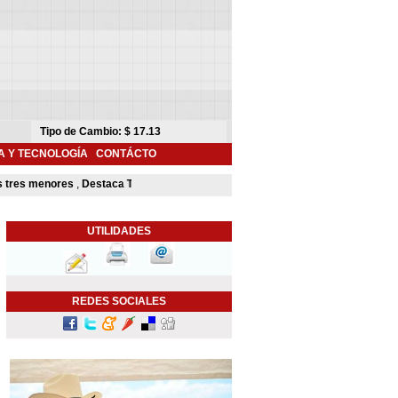
A Y TECNOLOGÍA
CONTÁCTO
res menores
,
Destaca Toño Astiazarán contribución de Camina Segura para mej
UTILIDADES
REDES SOCIALES