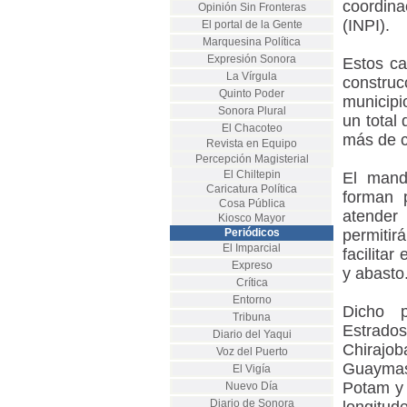
coordina
Opinión Sin Fronteras
(INPI).
El portal de la Gente
Marquesina Política
Expresión Sonora
Estos ca
La Vírgula
constru
Quinto Poder
municipi
Sonora Plural
un total
El Chacoteo
más de c
Revista en Equipo
Percepción Magisterial
El Chiltepin
El mand
Caricatura Política
forman p
Cosa Pública
atender
Kiosco Mayor
Periódicos
permitir
El Imparcial
facilita
Expreso
y abast
Crítica
Entorno
Dicho p
Tribuna
Estrado
Diario del Yaqui
Chirajo
Voz del Puerto
Guaymas
El Vigía
Potam y 
Nuevo Día
Diario de Sonora