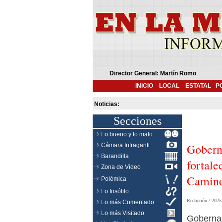
Director General: Martín Romo
INICIO
LOCAL
ESTATAL
P
Noticias:
Secciones
Lo bueno y lo malo
Gobern
Cámara Infraganti
Barandilla
fortale
Zona de Video
Camino
Polémica
Lo Insólito
Redacción /
2025
Lo más Comentado
Lo más Visitado
Goberna