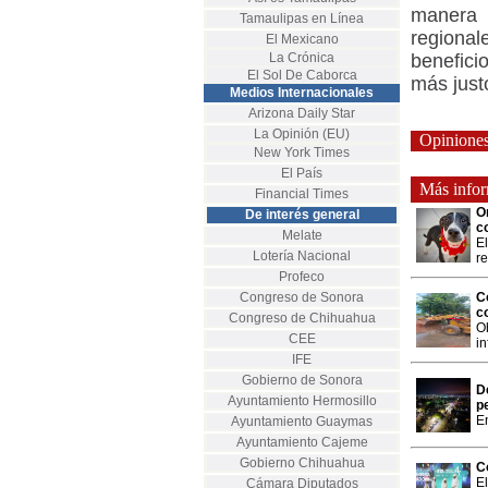
manera 
Tamaulipas en Línea
regiona
El Mexicano
La Crónica
benefici
El Sol De Caborca
más just
Medios Internacionales
Arizona Daily Star
La Opinión (EU)
Opinione
New York Times
El País
Más inform
Financial Times
O
De interés general
c
Melate
El
Lotería Nacional
r
Profeco
Congreso de Sonora
C
c
Congreso de Chihuahua
Ob
CEE
in
IFE
Gobierno de Sonora
D
Ayuntamiento Hermosillo
p
E
Ayuntamiento Guaymas
Ayuntamiento Cajeme
Gobierno Chihuahua
C
E
Cámara Diputados