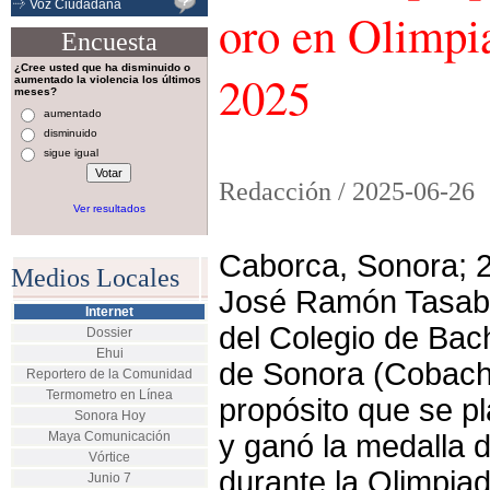
Voz Ciudadana
oro en Olimpi
Encuesta
¿Cree usted que ha disminuido o
2025
aumentado la violencia los últimos
meses?
aumentado
disminuido
sigue igual
Redacción /
2025-06-26
Ver resultados
Caborca, Sonora; 2
Medios Locales
José Ramón Tasab
Internet
del Colegio de Bach
Dossier
Ehui
de Sonora (Cobach)
Reportero de la Comunidad
Termometro en Línea
propósito que se p
Sonora Hoy
Maya Comunicación
y ganó la medalla 
Vórtice
durante la Olimpia
Junio 7