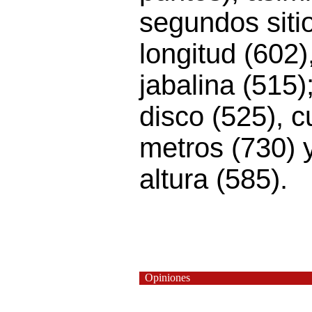
segundos siti
longitud (602)
jabalina (515)
disco (525), c
metros (730) y
altura (585).
Opiniones