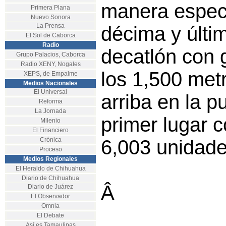
manera espect
Primera Plana
Nuevo Sonora
La Prensa
décima y últi
El Sol de Caborca
Radio
decatlón con 
Grupo Palacios, Caborca
Radio XENY, Nogales
los 1,500 met
XEPS, de Empalme
Medios Nacionales
El Universal
arriba en la p
Reforma
La Jornada
primer lugar c
Milenio
El Financiero
Crónica
6,003 unidade
Proceso
Medios Regionales
El Heraldo de Chihuahua
Diario de Chihuahua
Â
Diario de Juárez
El Observador
Omnia
El Debate
Así es Tamaulipas