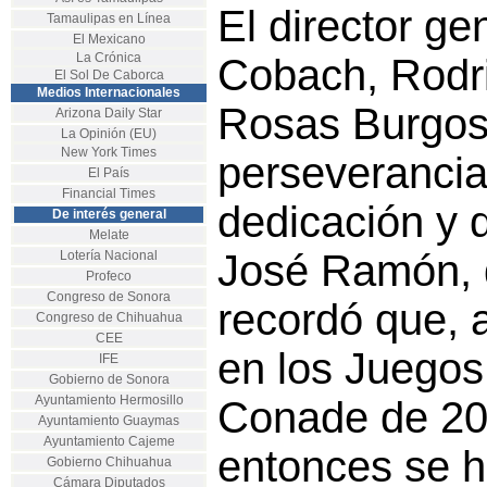
El director ge
Tamaulipas en Línea
El Mexicano
La Crónica
Cobach, Rodri
El Sol De Caborca
Medios Internacionales
Rosas Burgos,
Arizona Daily Star
La Opinión (EU)
New York Times
perseverancia
El País
Financial Times
dedicación y d
De interés general
Melate
José Ramón, 
Lotería Nacional
Profeco
Congreso de Sonora
recordó que, 
Congreso de Chihuahua
CEE
en los Juegos
IFE
Gobierno de Sonora
Ayuntamiento Hermosillo
Conade de 20
Ayuntamiento Guaymas
Ayuntamiento Cajeme
entonces se h
Gobierno Chihuahua
Cámara Diputados