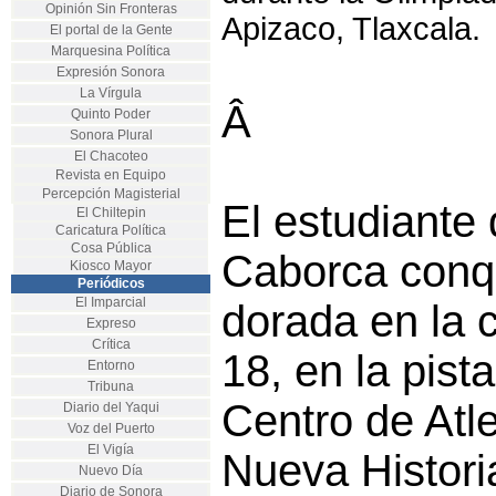
Opinión Sin Fronteras
Apizaco, Tlaxcala.
El portal de la Gente
Marquesina Política
Expresión Sonora
La Vírgula
Â
Quinto Poder
Sonora Plural
El Chacoteo
Revista en Equipo
Percepción Magisterial
El estudiante 
El Chiltepin
Caricatura Política
Cosa Pública
Caborca conqu
Kiosco Mayor
Periódicos
El Imparcial
dorada en la 
Expreso
Crítica
18, en la pist
Entorno
Tribuna
Centro de Atl
Diario del Yaqui
Voz del Puerto
El Vigía
Nueva Historia
Nuevo Día
Diario de Sonora