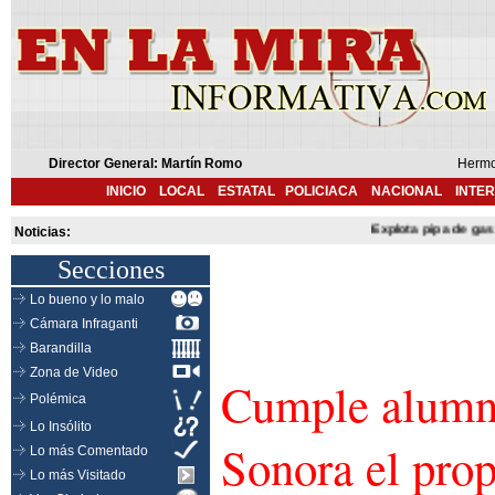
Director General: Martín Romo
Hermo
INICIO
LOCAL
ESTATAL
POLICIACA
NACIONAL
INTE
Explota pipa de gas en 
Noticias:
Secciones
Lo bueno y lo malo
Cámara Infraganti
Barandilla
Zona de Video
Cumple alumn
Polémica
Lo Insólito
Sonora el prop
Lo más Comentado
Lo más Visitado