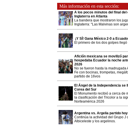
Más información en esta sección:
A los pocos minutos del final del 
Inglaterra en Atlanta
La bandera que mostraron los jugad
Inglaterra: "Las Malvinas son arge
¡Y SÍ! Gana México 2-0 a Ecuado
El primero de los dos golpes llegó
Afición mexicana se movilizó par
hospedaba Ecuador la noche ante
2026
No se fueron hasta la madrugada 
Fe con bocinas, trompetas, megáfo
partido de 16vos
El Ángel de la Independencia se l
Corea del Sur
El Monumento recibió a cerca de m
la clasificación del Tricolor a la 
Norteamérica 2026
Argentina vs. Argelia partido hoy
Continúa la actividad del Grupo J 
Albiceleste y los argelinos.