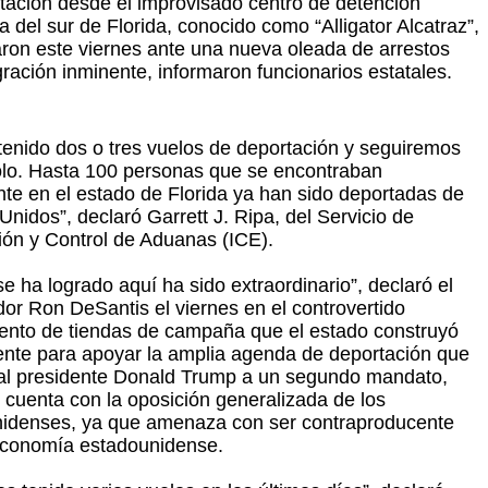
tación desde el improvisado centro de detención
a del sur de Florida, conocido como “Alligator Alcatraz”,
on este viernes ante una nueva oleada de arrestos
gración inminente, informaron funcionarios estatales.
enido dos o tres vuelos de deportación y seguiremos
lo. Hasta 100 personas que se encontraban
nte en el estado de Florida ya han sido deportadas de
Unidos”, declaró Garrett J. Ripa, del Servicio de
ión y Control de Aduanas (ICE).
e ha logrado aquí ha sido extraordinario”, declaró el
or Ron DeSantis el viernes en el controvertido
to de tiendas de campaña que el estado construyó
nte para apoyar la amplia agenda de deportación que
al presidente Donald Trump a un segundo mandato,
 cuenta con la oposición generalizada de los
idenses, ya que amenaza con ser contraproducente
economía estadounidense.