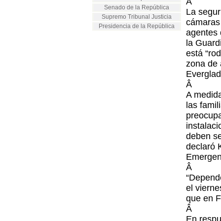
Â
Senado de la República
La segur
Supremo Tribunal Justicia
cámaras 
Presidencia de la República
agentes 
la Guard
está “ro
zona de 
Everglad
Â
A medida
las fami
preocupa
instalac
deben se
declaró K
Emergenc
Â
“Depende
el viern
que en F
Â
En respu