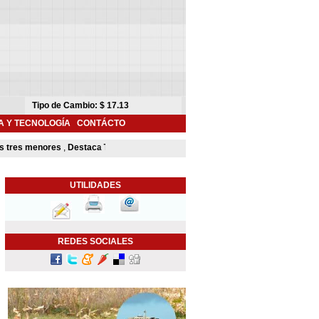
A Y TECNOLOGÍA
CONTÁCTO
es menores
,
Destaca Toño Astiazarán contribución de Camina Segura para mej
UTILIDADES
REDES SOCIALES