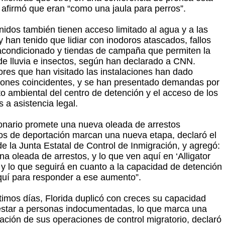
afirmó que eran “como una jaula para perros”.
nidos también tienen acceso limitado al agua y a las
y han tenido que lidiar con inodoros atascados, fallos
 acondicionado y tiendas de campaña que permiten la
de lluvia e insectos, según han declarado a CNN.
ores que han visitado las instalaciones han dado
iones coincidentes, y se han presentado demandas por
to ambiental del centro de detención y el acceso de los
 a asistencia legal.
onario promete una nueva oleada de arrestos
os de deportación marcan una nueva etapa, declaró el
de la Junta Estatal de Control de Inmigración, y agregó:
na oleada de arrestos, y lo que ven aquí en ‘Alligator
’ y lo que seguirá en cuanto a la capacidad de detención
quí para responder a ese aumento”.
ltimos días, Florida duplicó con creces su capacidad
estar a personas indocumentadas, lo que marca una
cación de sus operaciones de control migratorio, declaró