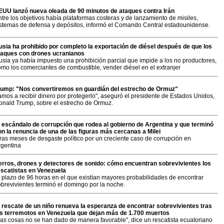
EUU lanzó nueva oleada de 90 minutos de ataques contra Irán
tre los objetivos había plataformas costeras y de lanzamiento de misiles,
istemas de defensa y depósitos, informó el Comando Central estadounidense.
usia ha prohibido por completo la exportación de diésel después de que los
taques con drones ucranianos
usia ya había impuesto una prohibición parcial que impide a los no productores,
omo los comerciantes de combustible, vender diésel en el extranjer
rump: "Nos convertiremos en guardián del estrecho de Ormuz"
mos a recibir dinero por protegerlo", aseguró el presidente de Estados Unidos,
onald Trump, sobre el estrecho de Ormuz.
l escándalo de corrupción que rodea al gobierno de Argentina y que terminó
on la renuncia de una de las figuras más cercanas a Milei
ras meses de desgaste político por un creciente caso de corrupción en
rgentina
erros, drones y detectores de sonido: cómo encuentran sobrevivientes los
escatistas en Venezuela
l plazo de 96 horas en el que existían mayores probabilidades de encontrar
obrevivientes terminó el domingo por la noche.
l rescate de un niño renueva la esperanza de encontrar sobrevivientes tras
os terremotos en Venezuela que dejan más de 1.700 muertos
Las cosas no se han dado de manera favorable", dice un rescatista ecuatoriano