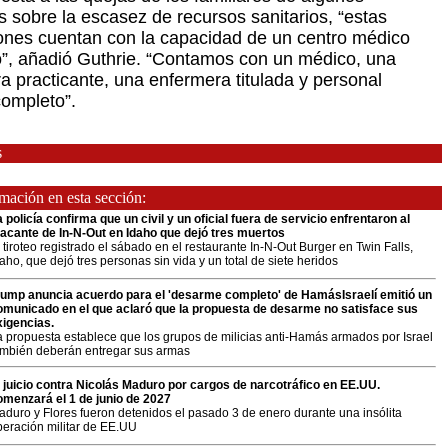
s sobre la escasez de recursos sanitarios, “estas
iones cuentan con la capacidad de un centro médico
”, añadió Guthrie. “Contamos con un médico, una
a practicante, una enfermera titulada y personal
ompleto”.
s
ación en esta sección:
 policía confirma que un civil y un oficial fuera de servicio enfrentaron al
tacante de In-N-Out en Idaho que dejó tres muertos
 tiroteo registrado el sábado en el restaurante In-N-Out Burger en Twin Falls,
aho, que dejó tres personas sin vida y un total de siete heridos
rump anuncia acuerdo para el 'desarme completo' de HamásIsraelí emitió un
omunicado en el que aclaró que la propuesta de desarme no satisface sus
xigencias.
a propuesta establece que los grupos de milicias anti-Hamás armados por Israel
ambién deberán entregar sus armas
l juicio contra Nicolás Maduro por cargos de narcotráfico en EE.UU.
omenzará el 1 de junio de 2027
aduro y Flores fueron detenidos el pasado 3 de enero durante una insólita
peración militar de EE.UU