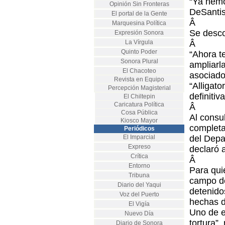
“Ya hemo
Opinión Sin Fronteras
DeSantis
El portal de la Gente
Â
Marquesina Política
Se desco
Expresión Sonora
La Vírgula
Â
Quinto Poder
“Ahora t
Sonora Plural
ampliarl
El Chacoteo
asociado
Revista en Equipo
“Alligat
Percepción Magisterial
definitiva
El Chiltepin
Caricatura Política
Â
Cosa Pública
Al consu
Kiosco Mayor
completa
Periódicos
El Imparcial
del Depa
Expreso
declaró 
Crítica
Â
Entorno
Para qui
Tribuna
campo de
Diario del Yaqui
detenido
Voz del Puerto
hechas d
El Vigía
Uno de e
Nuevo Día
tortura”
Diario de Sonora