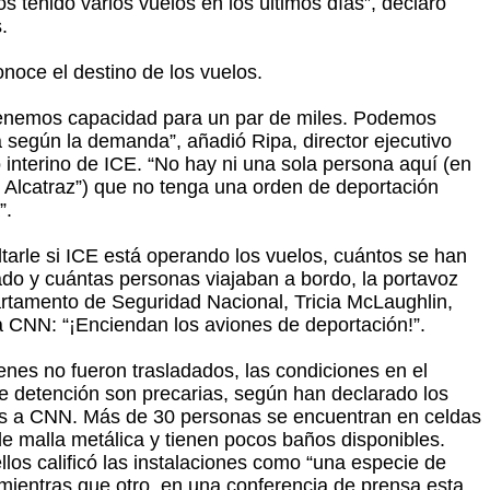
s tenido varios vuelos en los últimos días”, declaró
.
noce el destino de los vuelos.
enemos capacidad para un par de miles. Podemos
a según la demanda”, añadió Ripa, director ejecutivo
 interino de ICE. “No hay ni una sola persona aquí (en
or Alcatraz”) que no tenga una orden de deportación
”.
ltarle si ICE está operando los vuelos, cuántos se han
do y cuántas personas viajaban a bordo, la portavoz
rtamento de Seguridad Nacional, Tricia McLaughlin,
a CNN: “¡Enciendan los aviones de deportación!”.
enes no fueron trasladados, las condiciones en el
 detención son precarias, según han declarado los
s a CNN. Más de 30 personas se encuentran en celdas
e malla metálica y tienen pocos baños disponibles.
llos calificó las instalaciones como “una especie de
, mientras que otro, en una conferencia de prensa esta