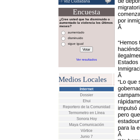
de depor
Voz Ciudadana
migratori
Encuesta
comenzar
¿Cree usted que ha disminuido o
por inmi
aumentado la violencia los últimos
Â
meses?
aumentado
disminuido
“Hemos t
sigue igual
haciéndo
ilegalme
Ver resultados
Estados 
Inmigrac
Â
Medios Locales
“Lo que s
gobernad
Internet
campamen
Dossier
rápidame
Ehui
Reportero de la Comunidad
impulsó 
Termometro en Línea
pero que
Sonora Hoy
estadoun
Maya Comunicación
para la 
Vórtice
Â
Junio 7