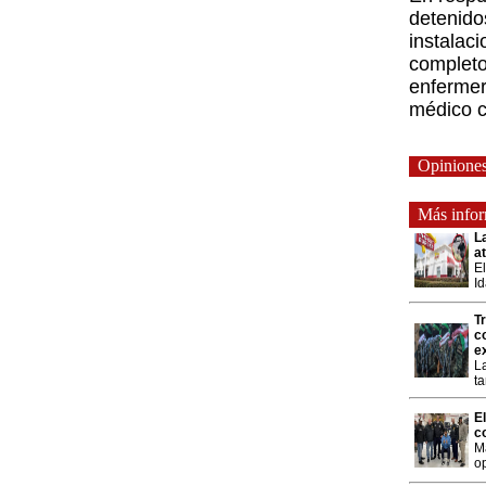
detenido
instalac
completo
enfermer
médico c
Opinione
Más inform
La
a
El
Id
T
c
e
L
t
E
c
M
o