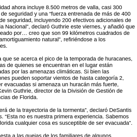
idad ahora incluye 8.500 metros de valla, casi 300
de seguridad y una “fuerza entrenada de más de 400
de seguridad, incluyendo 200 efectivos adicionales de
ia Nacional”, declaró Guthrie este viernes, y añadió que
deado por… creo que son 99 kilómetros cuadrados de
amortiguamiento natural”, refiriéndose a los
es.
 que se acerca el pico de la temporada de huracanes,
lias de quienes se encuentran en el lugar están
das por las amenazas climáticas. Si bien las
iones pueden soportar vientos de hasta categoría 2,
r evacuadas si amenaza un huracán más fuerte,
evin Guthrie, director de la División de Gestión de
ias de Florida.
rá de la trayectoria de la tormenta”, declaró DeSantis
es. “Esta no es nuestra primera experiencia. Sabemos
lorida cualquier cosa es susceptible de ser evacuada”.
esta a las quejas de los familiares de algunos