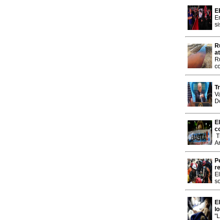
E
En
s
R
a
R
c
T
Va
D
E
c
T
A
P
r
E
s
E
l
"