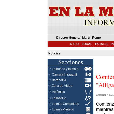
Director General: Martín Romo
INICIO
LOCAL
ESTATAL
P
Noticias:
Secciones
Lo bueno y lo malo
Comien
Cámara Infraganti
Barandilla
"Allig
Zona de Video
Polémica
Redacción /
2025
Lo Insólito
Comienza
Lo más Comentado
mientras
Lo más Visitado