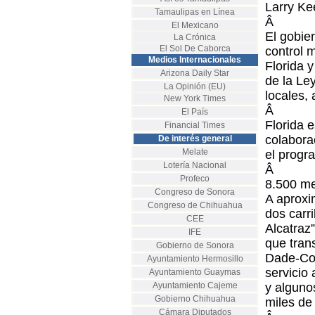
Larry Ke
Tamaulipas en Línea
Â
El Mexicano
El gobie
La Crónica
El Sol De Caborca
control m
Medios Internacionales
Florida 
Arizona Daily Star
de la Le
La Opinión (EU)
locales,
New York Times
Â
El País
Florida e
Financial Times
colabora
De interés general
Melate
el progr
Lotería Nacional
Â
Profeco
8.500 me
Congreso de Sonora
A aproxi
Congreso de Chihuahua
dos carri
CEE
Alcatraz
IFE
que tran
Gobierno de Sonora
Dade-Col
Ayuntamiento Hermosillo
servicio
Ayuntamiento Guaymas
Ayuntamiento Cajeme
y alguno
Gobierno Chihuahua
miles de
Cámara Diputados