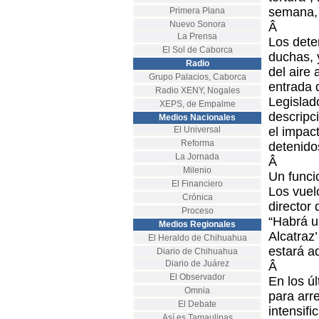
semana, 
Primera Plana
Nuevo Sonora
Â
La Prensa
Los dete
El Sol de Caborca
duchas, 
Radio
del aire
Grupo Palacios, Caborca
entrada 
Radio XENY, Nogales
Legislad
XEPS, de Empalme
descripc
Medios Nacionales
El Universal
el impac
Reforma
detenidos
La Jornada
Â
Milenio
Un funci
El Financiero
Los vuel
Crónica
director 
Proceso
“Habrá u
Medios Regionales
Alcatraz
El Heraldo de Chihuahua
estará a
Diario de Chihuahua
Diario de Juárez
Â
El Observador
En los ú
Omnia
para arr
El Debate
intensifi
Así es Tamaulipas