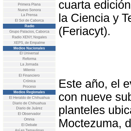
cuarta edición
Primera Plana
Nuevo Sonora
la Ciencia y 
La Prensa
El Sol de Caborca
Radio
(Feriacyt).
Grupo Palacios, Caborca
Radio XENY, Nogales
XEPS, de Empalme
Medios Nacionales
El Universal
Reforma
La Jornada
Milenio
El Financiero
Este año, el 
Crónica
Proceso
Medios Regionales
con nueve su
El Heraldo de Chihuahua
Diario de Chihuahua
planteles ubi
Diario de Juárez
El Observador
Moctezuma, d
Omnia
El Debate
Así es Tamaulipas