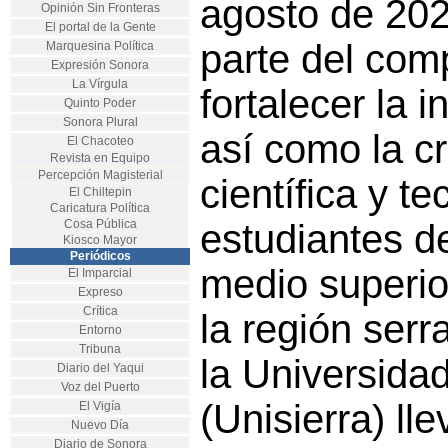
agosto de 20
Opinión Sin Fronteras
El portal de la Gente
parte del com
Marquesina Política
Expresión Sonora
La Vírgula
fortalecer la i
Quinto Poder
Sonora Plural
así como la cr
El Chacoteo
Revista en Equipo
Percepción Magisterial
científica y t
El Chiltepin
Caricatura Política
Cosa Pública
estudiantes de
Kiosco Mayor
Periódicos
medio superio
El Imparcial
Expreso
Crítica
la región ser
Entorno
Tribuna
la Universidad
Diario del Yaqui
Voz del Puerto
(Unisierra) ll
El Vigía
Nuevo Día
Diario de Sonora