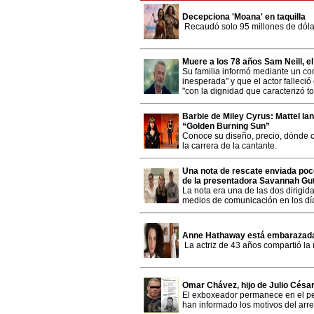
Decepciona 'Moana' en taquilla
Recaudó solo 95 millones de dóla
Muere a los 78 años Sam Neill, e
Su familia informó mediante un co
inesperada" y que el actor falleci
"con la dignidad que caracterizó to
Barbie de Miley Cyrus: Mattel la
“Golden Burning Sun”
Conoce su diseño, precio, dónde 
la carrera de la cantante.
Una nota de rescate enviada poc
de la presentadora Savannah Gut
La nota era una de las dos dirigid
medios de comunicación en los día
Anne Hathaway está embarazada,
La actriz de 43 años compartió la 
Omar Chávez, hijo de Julio César
El exboxeador permanece en el pe
han informado los motivos del arre