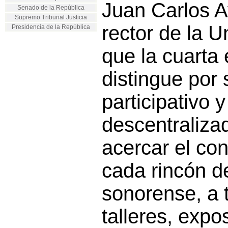
Juan Carlos A
Senado de la República
Supremo Tribunal Justicia
rector de la Un
Presidencia de la República
que la cuarta 
distingue por
participativo y
descentraliza
acercar el co
cada rincón de
sonorense, a 
talleres, expo