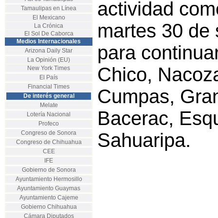
actividad com
Tamaulipas en Línea
El Mexicano
martes 30 de 
La Crónica
El Sol De Caborca
Medios Internacionales
para continua
Arizona Daily Star
La Opinión (EU)
Chico, Nacoza
New York Times
El País
Financial Times
Cumpas, Gra
De interés general
Melate
Bacerac, Esq
Lotería Nacional
Profeco
Congreso de Sonora
Sahuaripa.
Congreso de Chihuahua
CEE
IFE
Gobierno de Sonora
Ayuntamiento Hermosillo
Ayuntamiento Guaymas
Ayuntamiento Cajeme
Gobierno Chihuahua
Cámara Diputados