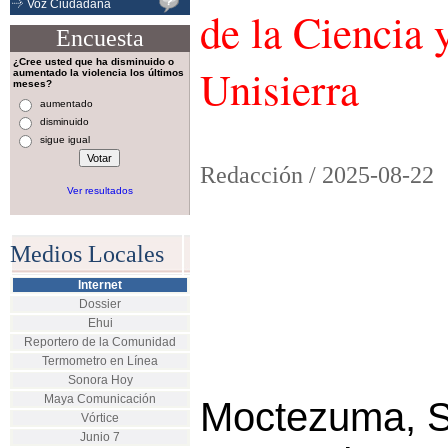
Voz Ciudadana
de la Ciencia 
Encuesta
¿Cree usted que ha disminuido o
Unisierra
aumentado la violencia los últimos
meses?
aumentado
disminuido
sigue igual
Redacción /
2025-08-22
Ver resultados
Medios Locales
Internet
Dossier
Ehui
Reportero de la Comunidad
Termometro en Línea
Sonora Hoy
Maya Comunicación
Moctezuma, S
Vórtice
Junio 7