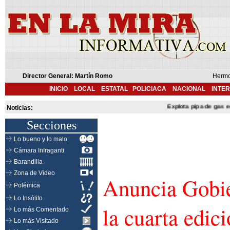
Director General: Martín Romo
Hermo
INICIO
LOCAL
ESTATAL
POLICIACA
NACIONAL
INTE
Explota pipa de gas en Cue
Noticias:
Secciones
Lo bueno y lo malo
Cámara Infraganti
Barandilla
Zona de Video
Anuncia Gobi
Polémica
Lo Insólito
la cuarta edici
Lo más Comentado
Lo más Visitado