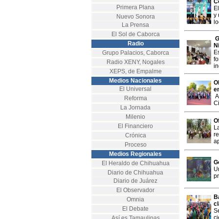
C
Primera Plana
E
y
Nuevo Sonora
lo
La Prensa
El Sol de Caborca
G
Radio
N
E
Grupo Palacios, Caborca
f
Radio XENY, Nogales
in
XEPS, de Empalme
Medios Nacionales
O
El Universal
e
A
Reforma
C
La Jornada
Milenio
O
El Financiero
La
re
Crónica
a
Proceso
Medios Regionales
G
El Heraldo de Chihuahua
U
Diario de Chihuahua
pr
Diario de Juárez
El Observador
B
Omnia
c
El Debate
Se
c
Así es Tamaulipas