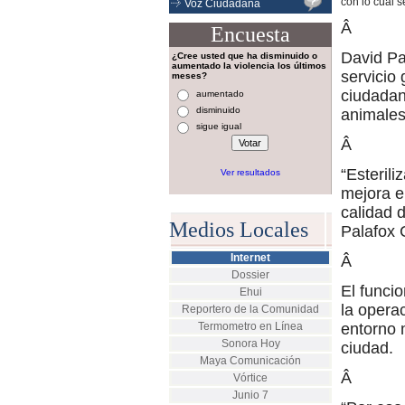
con lo cual 
Voz Ciudadana
Â
Encuesta
David Pa
¿Cree usted que ha disminuido o
aumentado la violencia los últimos
servicio 
meses?
ciudadan
aumentado
disminuido
animales
sigue igual
Â
“Esterili
Ver resultados
mejora e
calidad 
Medios Locales
Palafox 
Internet
Â
Dossier
El funci
Ehui
la opera
Reportero de la Comunidad
Termometro en Línea
entorno 
Sonora Hoy
ciudad.
Maya Comunicación
Â
Vórtice
Junio 7