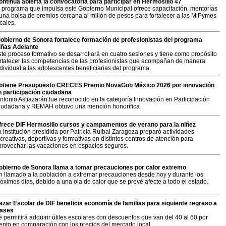
ontinúa abierta la convocatoria para participar en Hermosillo 47
l programa que impulsa este Gobierno Municipal ofrece capacitación, mentorías
 una bolsa de premios cercana al millón de pesos para fortalecer a las MiPymes
cales.
obierno de Sonora fortalece formación de profesionistas del programa
iñas Adelante
ste proceso formativo se desarrollará en cuatro sesiones y tiene como propósito
ortalecer las competencias de las profesionistas que acompañan de manera
dividual a las adolescentes beneficiarias del programa.
btiene Presupuesto CRECES Premio NovaGob México 2026 por innovación
n participación ciudadana
ntonio Astiazarán fue reconocido en la categoría Innovación en Participación
iudadana y REMAH obtuvo una mención honorífica
frece DIF Hermosillo cursos y campamentos de verano para la niñez
 institución presidida por Patricia Ruibal Zaragoza preparó actividades
creativas, deportivas y formativas en distintos centros de atención para
provechar las vacaciones en espacios seguros.
obierno de Sonora llama a tomar precauciones por calor extremo
n llamado a la población a extremar precauciones desde hoy y durante los
óximos días, debido a una ola de calor que se prevé afecte a todo el estado.
azar Escolar de DIF beneficia economía de familias para siguiente regreso a
lases
 permitirá adquirir útiles escolares con descuentos que van del 40 al 60 por
iento en comparación con los precios del mercado local