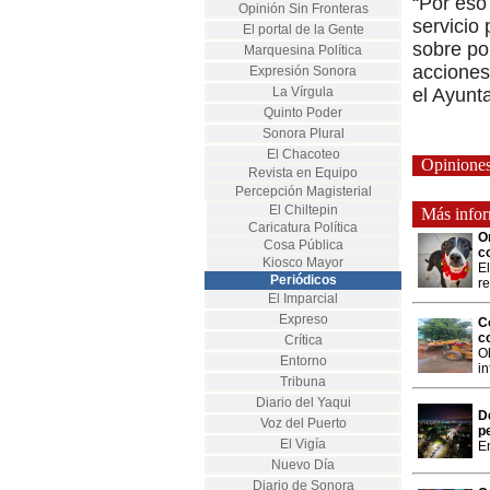
“Por eso
Opinión Sin Fronteras
servicio
El portal de la Gente
sobre po
Marquesina Política
acciones
Expresión Sonora
La Vírgula
el Ayunt
Quinto Poder
Sonora Plural
El Chacoteo
Opinione
Revista en Equipo
Percepción Magisterial
El Chiltepin
Más inform
Caricatura Política
O
Cosa Pública
c
Kiosco Mayor
El
Periódicos
r
El Imparcial
Expreso
C
c
Crítica
Ob
Entorno
in
Tribuna
Diario del Yaqui
D
Voz del Puerto
p
El Vigía
E
Nuevo Día
Diario de Sonora