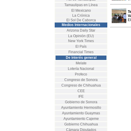
Tamaulipas en Línea
El Mexicano
T
La Crónica
V
El
El Sol De Caborca
Medios Internacionales
Arizona Daily Star
La Opinión (EU)
New York Times
El País
Financial Times
De interés general
Melate
Lotería Nacional
Profeco
Congreso de Sonora
Congreso de Chihuahua
CEE
IFE
Gobierno de Sonora
Ayuntamiento Hermosillo
Ayuntamiento Guaymas
Ayuntamiento Cajeme
Gobierno Chihuahua
Cámara Diputados