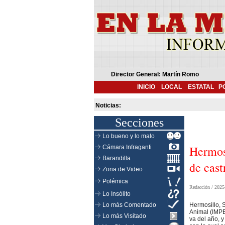
Director General: Martín Romo
INICIO
LOCAL
ESTATAL
P
Noticias:
Secciones
Lo bueno y lo malo
Hermosi
Cámara Infraganti
Barandilla
de cast
Zona de Video
Polémica
Redacción /
2025
Lo Insólito
Lo más Comentado
Hermosillo, S
Animal (IMPB
Lo más Visitado
va del año, y