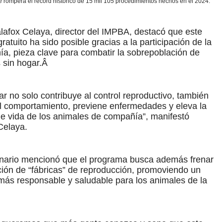
se romperá el récord histórico de 15 mil 105 procedimientos hechos en el 2024.
lafox Celaya, director del IMPBA, destacó que este
gratuito ha sido posible gracias a la participación de la
ía, pieza clave para combatir la sobrepoblación de
 sin hogar.Â
zar no solo contribuye al control reproductivo, también
l comportamiento, previene enfermedades y eleva la
de vida de los animales de compañía”, manifestó
Celaya.
onario mencionó que el programa busca además frenar
ción de “fábricas” de reproducción, promoviendo un
más responsable y saludable para los animales de la