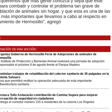
 queremos que más gente conozca y sepa que este
 para combatir y controlar el problema tan grave de
blación de animales sin hogar, y que esta es una de las
 más importantes que llevamos a cabo al respecto en
amiento de Hermosillo”, agregó
s
ación en esta sección:
rganiza Gobierno de Hermosillo Feria de Adopciones de animales de
ompañía
 Instituto de Protección y Bienestar Animal realizará una jornada de adopción
esponsable el próximo 9 de agosto frente al Parque Madero.
ontinúan trabajos de rehabilitación del colector sanitario de 36 pulgadas en la
olonia Sahuaro
ra que permitirá restituir la operación adecuada de esta importante
fraestructura sanitaria
estaca Toño Astiazarán contribución de Camina Segura para mejorar
ercepción de seguridad en ciudadanos
ntrega el corredor número 155 a residentes de la colonia Los Ángeles.