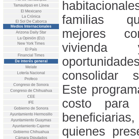
habitacional
Tamaulipas en Línea
El Mexicano
familias q
La Crónica
El Sol De Caborca
Medios Internacionales
mejores co
Arizona Daily Star
La Opinión (EU)
vivienda
New York Times
El País
Financial Times
oportuni
De interés general
Melate
consolidar s
Lotería Nacional
Profeco
Congreso de Sonora
Este programa
Congreso de Chihuahua
CEE
costo para 
IFE
Gobierno de Sonora
beneficiarias
Ayuntamiento Hermosillo
Ayuntamiento Guaymas
Ayuntamiento Cajeme
quienes pres
Gobierno Chihuahua
Cámara Diputados