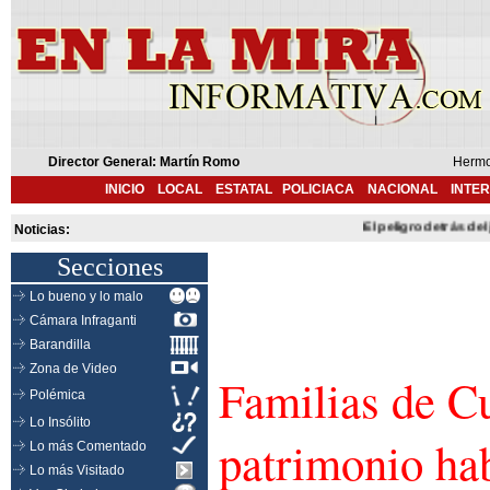
Director General: Martín Romo
Hermo
INICIO
LOCAL
ESTATAL
POLICIACA
NACIONAL
INTE
El peligro detrás del ju
Noticias:
Secciones
Lo bueno y lo malo
Cámara Infraganti
Barandilla
Zona de Video
Familias de C
Polémica
Lo Insólito
patrimonio hab
Lo más Comentado
Lo más Visitado