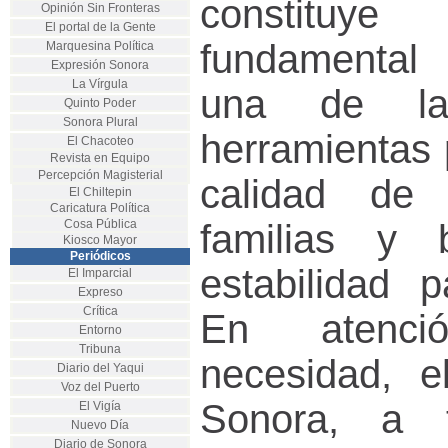
constituye
Opinión Sin Fronteras
El portal de la Gente
fundamental
Marquesina Política
Expresión Sonora
La Vírgula
una de las
Quinto Poder
Sonora Plural
herramientas 
El Chacoteo
Revista en Equipo
Percepción Magisterial
calidad de
El Chiltepin
Caricatura Política
Cosa Pública
familias y 
Kiosco Mayor
Periódicos
estabilidad p
El Imparcial
Expreso
Crítica
En atenc
Entorno
Tribuna
necesidad, e
Diario del Yaqui
Voz del Puerto
Sonora, a 
El Vigía
Nuevo Día
Diario de Sonora