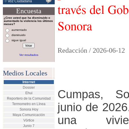
Voz Ciudadana
través del Gob
Encuesta
¿Cree usted que ha disminuido o
Sonora
aumentado la violencia los últimos
meses?
aumentado
disminuido
sigue igual
Redacción /
2026-06-12
Ver resultados
Medios Locales
Internet
Dossier
Cumpas, So
Ehui
Reportero de la Comunidad
junio de 2026
Termometro en Línea
Sonora Hoy
Maya Comunicación
una vivi
Vórtice
Junio 7