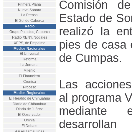
Comisión de
Primera Plana
Nuevo Sonora
Estado de So
La Prensa
El Sol de Caborca
Radio
realizó la en
Grupo Palacios, Caborca
Radio XENY, Nogales
pies de casa 
XEPS, de Empalme
Medios Nacionales
de Cumpas.
El Universal
Reforma
La Jornada
Milenio
El Financiero
Las acciones
Crónica
Proceso
Medios Regionales
al programa V
El Heraldo de Chihuahua
Diario de Chihuahua
mediante 
Diario de Juárez
El Observador
desarrolla
Omnia
El Debate
Así es Tamaulipas