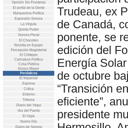
Opinión Sin Fronteras
Trudeau, ex P
El portal de la Gente
Marquesina Política
Expresión Sonora
de Canadá, co
La Vírgula
Quinto Poder
ponente, se re
Sonora Plural
El Chacoteo
Revista en Equipo
edición del F
Percepción Magisterial
El Chiltepin
Energía Solar
Caricatura Política
Cosa Pública
Kiosco Mayor
de octubre ba
Periódicos
El Imparcial
Expreso
“Transición en
Crítica
Entorno
eficiente”, an
Tribuna
Diario del Yaqui
presidente mu
Voz del Puerto
El Vigía
Nuevo Día
Hermosillo, A
Diario de Sonora