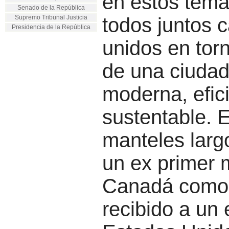
en estos tema
Senado de la República
Supremo Tribunal Justicia
todos juntos
Presidencia de la República
unidos en torn
de una ciuda
moderna, efic
sustentable. 
manteles largo
un ex primer m
Canadá como
recibido a un 