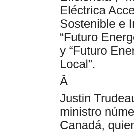
Eléctrica Acce
Sostenible e I
“Futuro Energé
y “Futuro Ene
Local”.
Â
Justin Trudeau
ministro núme
Canadá, quie