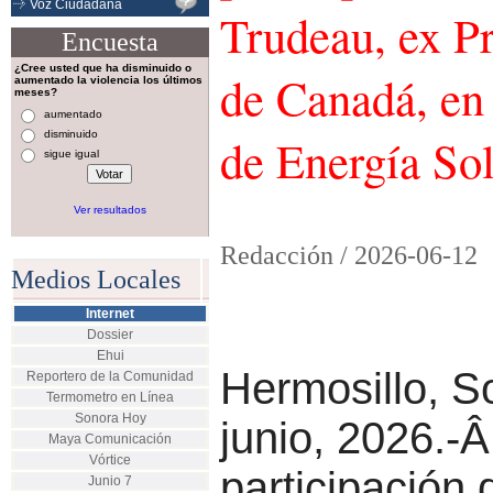
Voz Ciudadana
Trudeau, ex P
Encuesta
¿Cree usted que ha disminuido o
de Canadá, en
aumentado la violencia los últimos
meses?
aumentado
disminuido
de Energía So
sigue igual
Ver resultados
Redacción /
2026-06-12
Medios Locales
Internet
Dossier
Ehui
Hermosillo, S
Reportero de la Comunidad
Termometro en Línea
Sonora Hoy
junio, 2026.-Â
Maya Comunicación
Vórtice
participación 
Junio 7