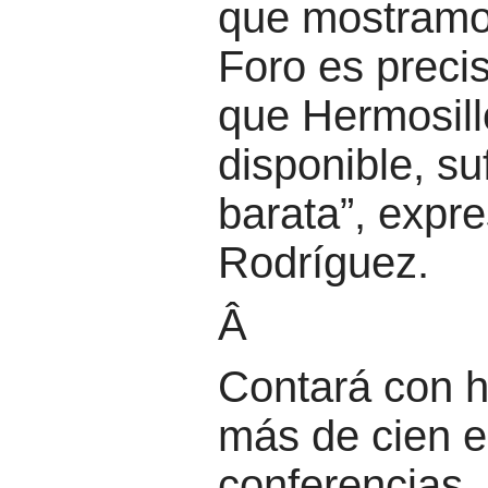
que mostramo
Foro es preci
que Hermosill
disponible, suf
barata”, expr
Rodríguez.
Â
Contará con 
más de cien e
conferencias,