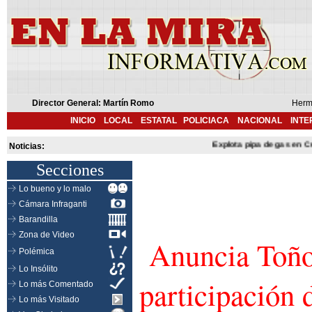
Director General: Martín Romo
Herm
INICIO
LOCAL
ESTATAL
POLICIACA
NACIONAL
INTE
Explota pipa de gas en Cuernav
Noticias:
Secciones
Lo bueno y lo malo
Cámara Infraganti
Barandilla
Zona de Video
Anuncia Toño
Polémica
Lo Insólito
participación 
Lo más Comentado
Lo más Visitado