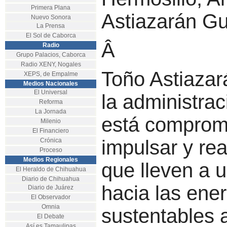
Primera Plana
Astiazarán Gu
Nuevo Sonora
La Prensa
El Sol de Caborca
Â
Radio
Grupo Palacios, Caborca
Radio XENY, Nogales
Toño Astiazar
XEPS, de Empalme
Medios Nacionales
El Universal
la administrac
Reforma
La Jornada
está comprom
Milenio
El Financiero
impulsar y rea
Crónica
Proceso
Medios Regionales
que lleven a u
El Heraldo de Chihuahua
Diario de Chihuahua
hacia las ener
Diario de Juárez
El Observador
Omnia
sustentables 
El Debate
Así es Tamaulipas