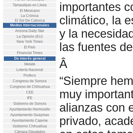
importantes c
Tamaulipas en Línea
El Mexicano
La Crónica
climático, la
El Sol De Caborca
Medios Internacionales
y la necesidad
Arizona Daily Star
La Opinión (EU)
New York Times
las fuentes de
El País
Financial Times
De interés general
Â
Melate
Lotería Nacional
Profeco
“Siempre hem
Congreso de Sonora
Congreso de Chihuahua
muy important
CEE
IFE
alianzas con e
Gobierno de Sonora
Ayuntamiento Hermosillo
Ayuntamiento Guaymas
privado, acad
Ayuntamiento Cajeme
Gobierno Chihuahua
Cámara Diputados