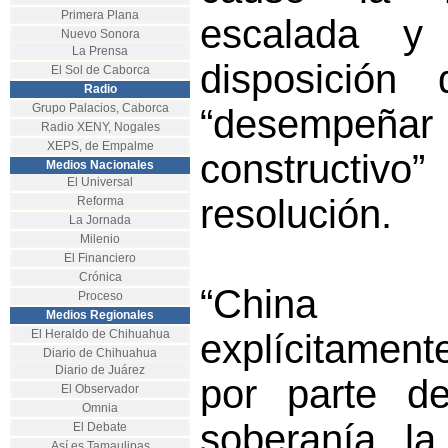
Primera Plana
escalada y 
Nuevo Sonora
La Prensa
disposición
El Sol de Caborca
Radio
Grupo Palacios, Caborca
“desempeñ
Radio XENY, Nogales
XEPS, de Empalme
construct
Medios Nacionales
El Universal
resolución.
Reforma
La Jornada
Milenio
El Financiero
Crónica
“China
Proceso
Medios Regionales
El Heraldo de Chihuahua
explícitament
Diario de Chihuahua
Diario de Juárez
por parte de
El Observador
Omnia
soberanía, la
El Debate
Así es Tamaulipas