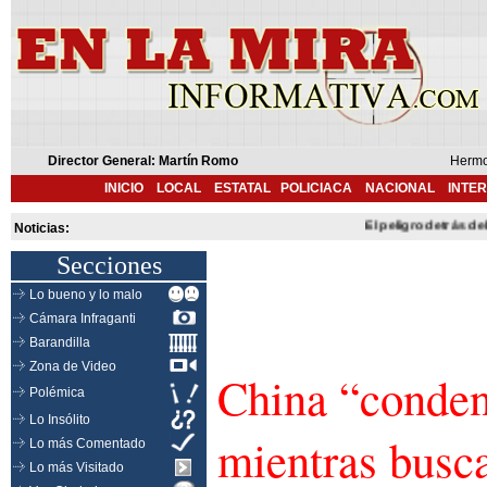
Director General: Martín Romo
Hermo
INICIO
LOCAL
ESTATAL
POLICIACA
NACIONAL
INTE
El peligro detrás del ju
Noticias:
Secciones
Lo bueno y lo malo
Cámara Infraganti
Barandilla
Zona de Video
China “conden
Polémica
Lo Insólito
mientras busca
Lo más Comentado
Lo más Visitado