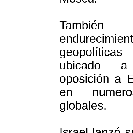
También 
endurecimient
geopolíti
ubicado 
oposición a 
en numero
globales.
Israel lanzó 