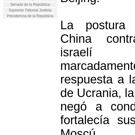
Senado de la República
Supremo Tribunal Justicia
Presidencia de la República
La postura “
China cont
israelí 
marcadame
respuesta a l
de Ucrania, la
negó a cond
fortalecía su
Moscú.