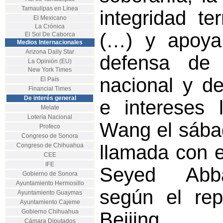
Tamaulipas en Línea
integridad ter
El Mexicano
La Crónica
(…) y apoya
El Sol De Caborca
Medios Internacionales
Arizona Daily Star
defensa de 
La Opinión (EU)
New York Times
nacional y d
El País
Financial Times
De interés general
e intereses l
Melate
Lotería Nacional
Wang el sába
Profeco
Congreso de Sonora
llamada con el
Congreso de Chihuahua
CEE
IFE
Seyed Abba
Gobierno de Sonora
Ayuntamiento Hermosillo
según el repo
Ayuntamiento Guaymas
Ayuntamiento Cajeme
Gobierno Chihuahua
Beijing.
Cámara Diputados