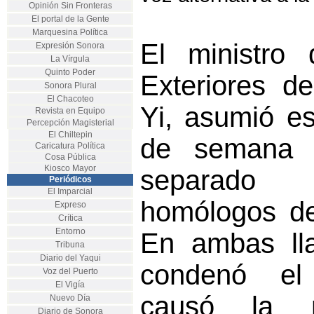
Opinión Sin Fronteras
El portal de la Gente
Marquesina Política
El ministro 
Expresión Sonora
La Vírgula
Quinto Poder
Exteriores d
Sonora Plural
El Chacoteo
Yi, asumió es
Revista en Equipo
Percepción Magisterial
El Chiltepin
de semana a
Caricatura Política
Cosa Pública
Kiosco Mayor
separad
Periódicos
El Imparcial
homólogos de 
Expreso
Crítica
Entorno
En ambas ll
Tribuna
Diario del Yaqui
condenó el
Voz del Puerto
El Vigía
causó la m
Nuevo Día
Diario de Sonora