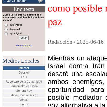
Voz Ciudadana
como posible 
Encuesta
¿Cree usted que ha disminuido o
paz
aumentado la violencia los últimos
meses?
aumentado
disminuido
sigue igual
Redacción /
2025-06-16
Ver resultados
Mientras un ataqu
Medios Locales
Israel contra Ir
Internet
desató una escalad
Dossier
Ehui
ambos enemigos, 
Reportero de la Comunidad
Termometro en Línea
oportunidad par
Sonora Hoy
Maya Comunicación
posible mediador
Vórtice
voz alternativa a l
Junio 7