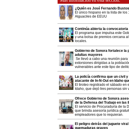
Más información en esta sección:
¿Quién es José Fernando Bustos
El único hispano en la lista de los
Alguaciles de EEUU
Continúa abierta la convocatoria
El programa que impulsa este Gobi
y una bolsa de premios cercana al
locales.
Gobierno de Sonora fortalece la
adultas mayores
Se llevó a cabo una reunión para 
extorsiones dirigidas a la poblaci
vulnerables ante este tipo de delit
La policía confirma que un civil y
atacante de In-N-Out en Idaho qu
El tiroteo registrado el sábado en 
Idaho, que dejó tres personas sin v
Ofrece Gobierno de Sonora asesor
de la Defensa del Trabajo en las
El servicio de Procuraduría de la 
que brinda asesoría jurídica gratui
empleadores que lo requieran.
El peligro detrás del juguete vir
quemaduras graves