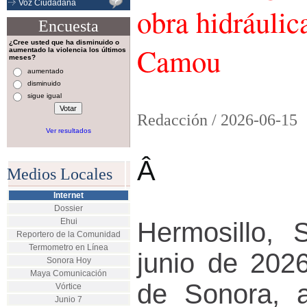
Voz Ciudadana
obra hidráulic
Encuesta
¿Cree usted que ha disminuido o
Camou
aumentado la violencia los últimos
meses?
aumentado
disminuido
sigue igual
Redacción /
2026-06-15
Ver resultados
Â
Medios Locales
Internet
Dossier
Ehui
Hermosillo, 
Reportero de la Comunidad
Termometro en Línea
junio de 2026
Sonora Hoy
Maya Comunicación
de Sonora, a
Vórtice
Junio 7