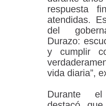
respuesta fi
atendidas. Es
del gobern
Durazo: escuc
y cumplir c
verdaderamen
vida diaria”, 
Durante e
destacó que