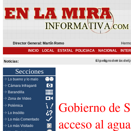
Director General: Martín Romo
Hermo
INICIO
LOCAL
ESTATAL
POLICIACA
NACIONAL
INTE
El peligro detrás del jugu
Noticias:
Secciones
Lo bueno y lo malo
Cámara Infraganti
Barandilla
Zona de Video
Gobierno de S
Polémica
Lo Insólito
acceso al agua
Lo más Comentado
Lo más Visitado