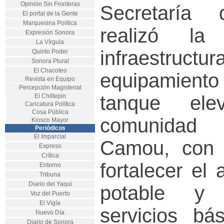
Opinión Sin Fronteras
Secretaría 
El portal de la Gente
Marquesina Política
realizó la
Expresión Sonora
La Vírgula
infraestructu
Quinto Poder
Sonora Plural
El Chacoteo
equipamien
Revista en Equipo
Percepción Magisterial
tanque el
El Chiltepin
Caricatura Política
Cosa Pública
comunidad
Kiosco Mayor
Periódicos
El Imparcial
Camou, con e
Expreso
Crítica
fortalecer el
Entorno
Tribuna
Diario del Yaqui
potable y 
Voz del Puerto
El Vigía
servicios bá
Nuevo Día
Diario de Sonora