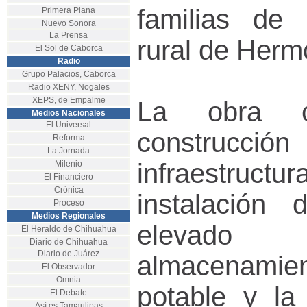
familias de 
Primera Plana
Nuevo Sonora
La Prensa
rural de Hermo
El Sol de Caborca
Radio
Grupo Palacios, Caborca
Radio XENY, Nogales
XEPS, de Empalme
La obra c
Medios Nacionales
El Universal
constru
Reforma
La Jornada
infraestructur
Milenio
El Financiero
Crónica
instalación
Proceso
Medios Regionales
eleva
El Heraldo de Chihuahua
Diario de Chihuahua
Diario de Juárez
almacenami
El Observador
Omnia
potable y la
El Debate
Así es Tamaulipas