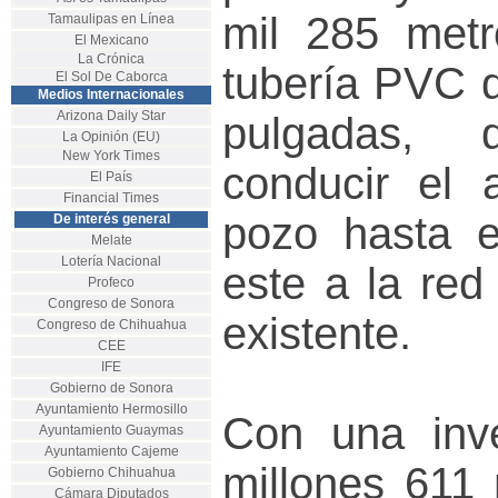
mil 285 metr
Tamaulipas en Línea
El Mexicano
La Crónica
tubería PVC d
El Sol De Caborca
Medios Internacionales
Arizona Daily Star
pulgadas, q
La Opinión (EU)
New York Times
conducir el 
El País
Financial Times
pozo hasta e
De interés general
Melate
Lotería Nacional
este a la red 
Profeco
Congreso de Sonora
existente.
Congreso de Chihuahua
CEE
IFE
Gobierno de Sonora
Ayuntamiento Hermosillo
Con una inve
Ayuntamiento Guaymas
Ayuntamiento Cajeme
millones 611 
Gobierno Chihuahua
Cámara Diputados